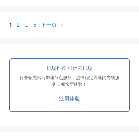
页
页
页
1
2
…
5
下一页
→
面
面
面
机场推荐:可信云机场
行业领先出海加速节点服务，提供稳定高速的专线服
务，畅快新体验！
注册体验