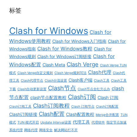
标签
Clash for Windows
Clash for
Windows使用教程
Clash for Windows入门指南
Clash for
Clash for Windows教程
Windows指南
Clash for
Clash for
Windows规则
Clash for Windows订阅链接
Clash Verge
Windows配置
Clash Meta
Clash Verge TUN
Clash代理
模式
Clash Verge自定义规则
Clash Verge规则写法
Clash代
Clash客户端
理工具
Clash代理节点
Clash分流设置
Clash工具
Clash工具
Clash节点
clash
下载
Clash自动更新设置
Clash节点全红怎么办
Clash订阅
节点配置
clash节点配置教程
Clash 订阅
Clash订阅教程
Clash订阅工具
Clash 订阅节点
Clash订阅配置
Clash配置
Clash订阅链接
Clash配置教程
Merge合并配置
TUN
代理工具
模式
TUN 模式开启
Update Interval设置
代理软件
指定节点加速
系统代理
网络代理
网络安全
解决网站打不开