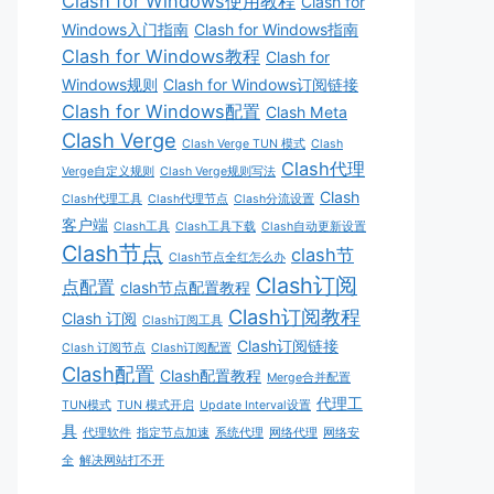
Clash for Windows使用教程
Clash for
Windows入门指南
Clash for Windows指南
Clash for Windows教程
Clash for
Windows规则
Clash for Windows订阅链接
Clash for Windows配置
Clash Meta
Clash Verge
Clash Verge TUN 模式
Clash
Clash代理
Verge自定义规则
Clash Verge规则写法
Clash
Clash代理工具
Clash代理节点
Clash分流设置
客户端
Clash工具
Clash工具下载
Clash自动更新设置
Clash节点
clash节
Clash节点全红怎么办
Clash订阅
点配置
clash节点配置教程
Clash订阅教程
Clash 订阅
Clash订阅工具
Clash订阅链接
Clash 订阅节点
Clash订阅配置
Clash配置
Clash配置教程
Merge合并配置
代理工
TUN模式
TUN 模式开启
Update Interval设置
具
代理软件
指定节点加速
系统代理
网络代理
网络安
全
解决网站打不开