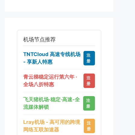
机场节点推荐
TNTCloud 高速专线机场
注
册
- 享新人特惠
青云梯稳定运行第六年 ·
注
册
全场八折特惠
飞天猪机场·稳定·高速-全
注
册
流媒体解锁
Lray机场 - 高可用的跨境
注
册
网络互联加速器