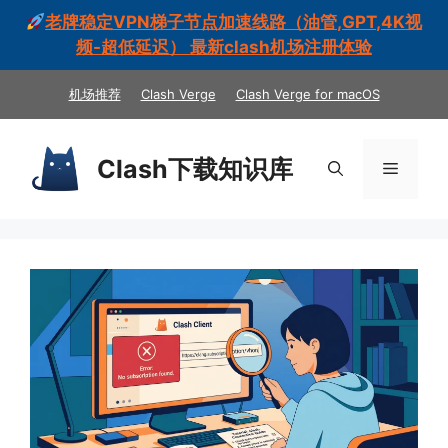
老牌稳定VPN梯子节点加速线路（油管,GPT,4K视
频-超低延迟） 最新clash机场注册体验
跳
机场推荐
Clash Verge
Clash Verge for macOS
至
内
容
Clash下载知识库
菜
单