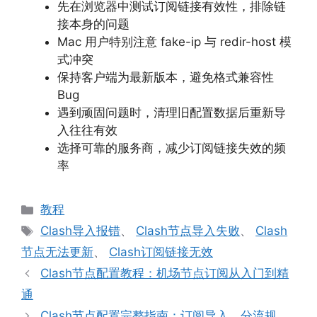
先在浏览器中测试订阅链接有效性，排除链
接本身的问题
Mac 用户特别注意 fake-ip 与 redir-host 模
式冲突
保持客户端为最新版本，避免格式兼容性
Bug
遇到顽固问题时，清理旧配置数据后重新导
入往往有效
选择可靠的服务商，减少订阅链接失效的频
率
分
教程
类
标
Clash导入报错
、
Clash节点导入失败
、
Clash
签
节点无法更新
、
Clash订阅链接无效
Clash节点配置教程：机场节点订阅从入门到精
通
Clash节点配置完整指南：订阅导入、分流规