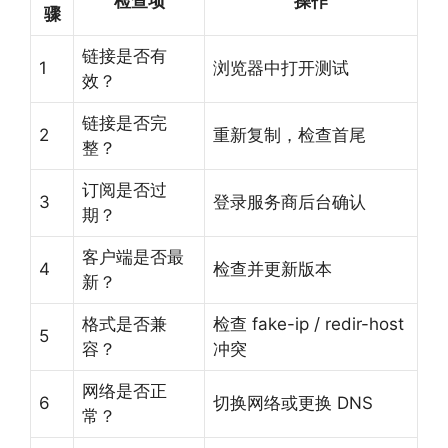
检查项
操作
骤
链接是否有
1
浏览器中打开测试
效？
链接是否完
2
重新复制，检查首尾
整？
订阅是否过
3
登录服务商后台确认
期？
客户端是否最
4
检查并更新版本
新？
格式是否兼
检查 fake-ip / redir-host
5
容？
冲突
网络是否正
6
切换网络或更换 DNS
常？