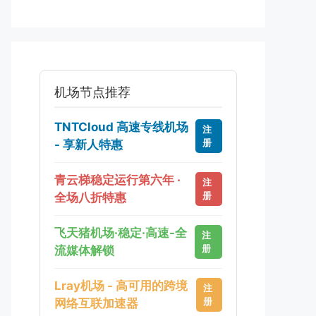
机场节点推荐
TNTCloud 高速专线机场
注
册
- 享新人特惠
青云梯稳定运行第六年 ·
注
册
全场八折特惠
飞天猪机场·稳定·高速-全
注
册
流媒体解锁
Lray机场 - 高可用的跨境
注
册
网络互联加速器