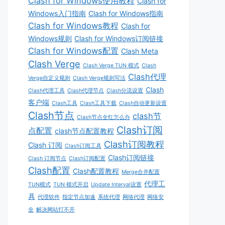
Clash for Windows使用教程
Clash for
Windows入门指南
Clash for Windows指南
Clash for Windows教程
Clash for
Windows规则
Clash for Windows订阅链接
Clash for Windows配置
Clash Meta
Clash Verge
Clash Verge TUN 模式
Clash
Clash代理
Verge自定义规则
Clash Verge规则写法
Clash
Clash代理工具
Clash代理节点
Clash分流设置
客户端
Clash工具
Clash工具下载
Clash自动更新设置
Clash节点
clash节
Clash节点全红怎么办
Clash订阅
点配置
clash节点配置教程
Clash订阅教程
Clash 订阅
Clash订阅工具
Clash订阅链接
Clash 订阅节点
Clash订阅配置
Clash配置
Clash配置教程
Merge合并配置
代理工
TUN模式
TUN 模式开启
Update Interval设置
具
代理软件
指定节点加速
系统代理
网络代理
网络安
全
解决网站打不开