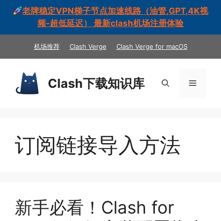
老牌稳定VPN梯子节点加速线路（油管,GPT,4K视
频-超低延迟） 最新clash机场注册体验
跳
机场推荐
Clash Verge
Clash Verge for macOS
至
内
容
Clash下载知识库
菜
单
订阅链接导入方法
新手必看！Clash for