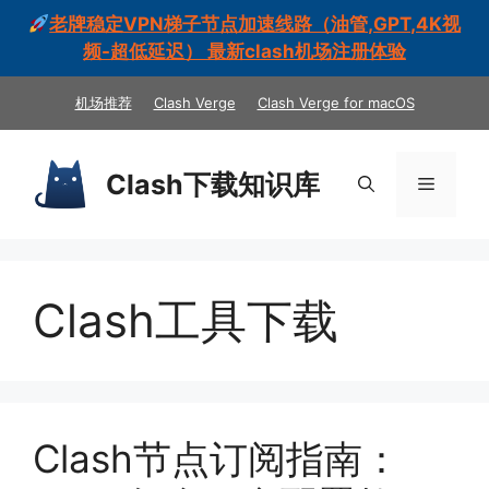
老牌稳定VPN梯子节点加速线路（油管,GPT,4K视
频-超低延迟） 最新clash机场注册体验
跳
机场推荐
Clash Verge
Clash Verge for macOS
至
内
容
Clash下载知识库
菜
单
Clash工具下载
Clash节点订阅指南：