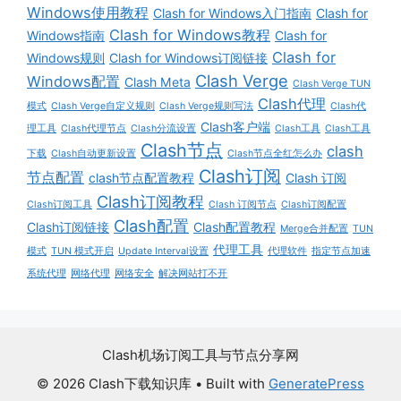
Windows使用教程
Clash for Windows入门指南
Clash for
Clash for Windows教程
Windows指南
Clash for
Clash for
Windows规则
Clash for Windows订阅链接
Clash Verge
Windows配置
Clash Meta
Clash Verge TUN
Clash代理
模式
Clash Verge自定义规则
Clash Verge规则写法
Clash代
Clash客户端
理工具
Clash代理节点
Clash分流设置
Clash工具
Clash工具
Clash节点
clash
下载
Clash自动更新设置
Clash节点全红怎么办
Clash订阅
节点配置
clash节点配置教程
Clash 订阅
Clash订阅教程
Clash订阅工具
Clash 订阅节点
Clash订阅配置
Clash配置
Clash订阅链接
Clash配置教程
Merge合并配置
TUN
代理工具
模式
TUN 模式开启
Update Interval设置
代理软件
指定节点加速
系统代理
网络代理
网络安全
解决网站打不开
Clash机场订阅工具与节点分享网
© 2026 Clash下载知识库
• Built with
GeneratePress