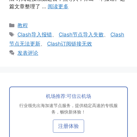
篇文章整理了 …
阅读更多
分
教程
类
标
Clash导入报错
、
Clash节点导入失败
、
Clash
签
节点无法更新
、
Clash订阅链接无效
发表评论
机场推荐:可信云机场
行业领先出海加速节点服务，提供稳定高速的专线服
务，畅快新体验！
注册体验