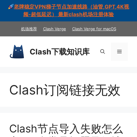
老牌稳定VPN梯子节点加速线路（油管,GPT,4K视
频-超低延迟） 最新clash机场注册体验
跳
机场推荐
Clash Verge
Clash Verge for macOS
至
内
容
Clash下载知识库
菜
单
Clash订阅链接无效
Clash节点导入失败怎么