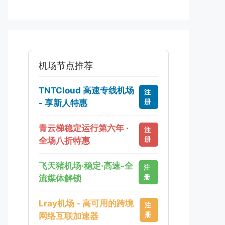
机场节点推荐
TNTCloud 高速专线机场
注
册
- 享新人特惠
青云梯稳定运行第六年 ·
注
册
全场八折特惠
飞天猪机场·稳定·高速-全
注
册
流媒体解锁
Lray机场 - 高可用的跨境
注
册
网络互联加速器