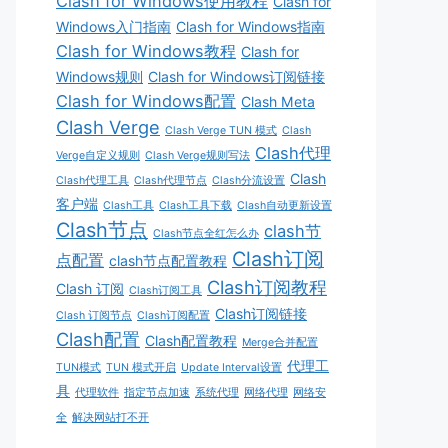
Clash for Windows使用教程
Clash for
Windows入门指南
Clash for Windows指南
Clash for Windows教程
Clash for
Windows规则
Clash for Windows订阅链接
Clash for Windows配置
Clash Meta
Clash Verge
Clash Verge TUN 模式
Clash
Clash代理
Verge自定义规则
Clash Verge规则写法
Clash
Clash代理工具
Clash代理节点
Clash分流设置
客户端
Clash工具
Clash工具下载
Clash自动更新设置
Clash节点
clash节
Clash节点全红怎么办
Clash订阅
点配置
clash节点配置教程
Clash订阅教程
Clash 订阅
Clash订阅工具
Clash订阅链接
Clash 订阅节点
Clash订阅配置
Clash配置
Clash配置教程
Merge合并配置
代理工
TUN模式
TUN 模式开启
Update Interval设置
具
代理软件
指定节点加速
系统代理
网络代理
网络安
全
解决网站打不开