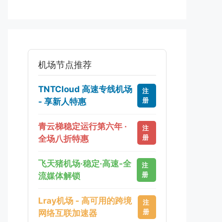
机场节点推荐
TNTCloud 高速专线机场
注
册
- 享新人特惠
青云梯稳定运行第六年 ·
注
册
全场八折特惠
飞天猪机场·稳定·高速-全
注
册
流媒体解锁
Lray机场 - 高可用的跨境
注
册
网络互联加速器