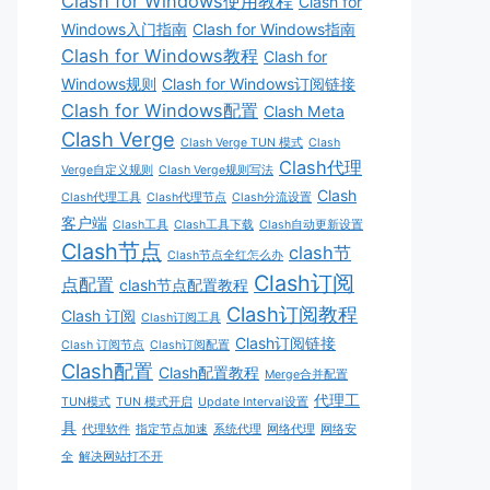
Clash for Windows使用教程
Clash for
Windows入门指南
Clash for Windows指南
Clash for Windows教程
Clash for
Windows规则
Clash for Windows订阅链接
Clash for Windows配置
Clash Meta
Clash Verge
Clash Verge TUN 模式
Clash
Clash代理
Verge自定义规则
Clash Verge规则写法
Clash
Clash代理工具
Clash代理节点
Clash分流设置
客户端
Clash工具
Clash工具下载
Clash自动更新设置
Clash节点
clash节
Clash节点全红怎么办
Clash订阅
点配置
clash节点配置教程
Clash订阅教程
Clash 订阅
Clash订阅工具
Clash订阅链接
Clash 订阅节点
Clash订阅配置
Clash配置
Clash配置教程
Merge合并配置
代理工
TUN模式
TUN 模式开启
Update Interval设置
具
代理软件
指定节点加速
系统代理
网络代理
网络安
全
解决网站打不开