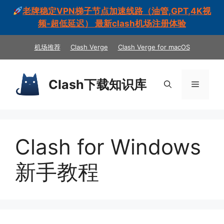
老牌稳定VPN梯子节点加速线路（油管,GPT,4K视
频-超低延迟） 最新clash机场注册体验
跳
机场推荐
Clash Verge
Clash Verge for macOS
至
内
容
Clash下载知识库
菜
单
Clash for Windows
新手教程