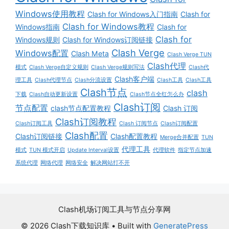
Windows使用教程
Clash for Windows入门指南
Clash for
Clash for Windows教程
Windows指南
Clash for
Clash for
Windows规则
Clash for Windows订阅链接
Clash Verge
Windows配置
Clash Meta
Clash Verge TUN
Clash代理
模式
Clash Verge自定义规则
Clash Verge规则写法
Clash代
Clash客户端
理工具
Clash代理节点
Clash分流设置
Clash工具
Clash工具
Clash节点
clash
下载
Clash自动更新设置
Clash节点全红怎么办
Clash订阅
节点配置
clash节点配置教程
Clash 订阅
Clash订阅教程
Clash订阅工具
Clash 订阅节点
Clash订阅配置
Clash配置
Clash订阅链接
Clash配置教程
Merge合并配置
TUN
代理工具
模式
TUN 模式开启
Update Interval设置
代理软件
指定节点加速
系统代理
网络代理
网络安全
解决网站打不开
Clash机场订阅工具与节点分享网
© 2026 Clash下载知识库
• Built with
GeneratePress