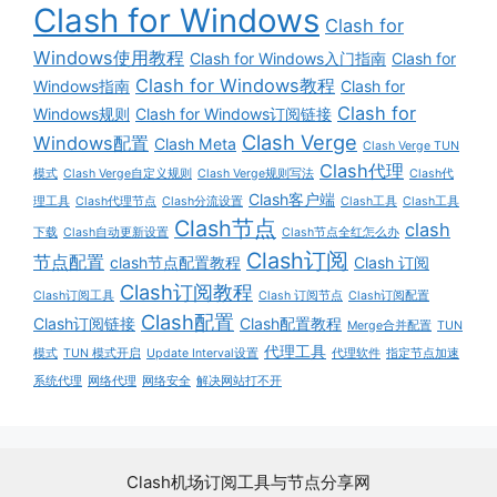
Clash for Windows
Clash for
Windows使用教程
Clash for Windows入门指南
Clash for
Clash for Windows教程
Windows指南
Clash for
Clash for
Windows规则
Clash for Windows订阅链接
Clash Verge
Windows配置
Clash Meta
Clash Verge TUN
Clash代理
模式
Clash Verge自定义规则
Clash Verge规则写法
Clash代
Clash客户端
理工具
Clash代理节点
Clash分流设置
Clash工具
Clash工具
Clash节点
clash
下载
Clash自动更新设置
Clash节点全红怎么办
Clash订阅
节点配置
clash节点配置教程
Clash 订阅
Clash订阅教程
Clash订阅工具
Clash 订阅节点
Clash订阅配置
Clash配置
Clash订阅链接
Clash配置教程
Merge合并配置
TUN
代理工具
模式
TUN 模式开启
Update Interval设置
代理软件
指定节点加速
系统代理
网络代理
网络安全
解决网站打不开
Clash机场订阅工具与节点分享网