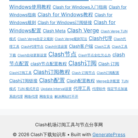
Windows使用教程
Clash for Windows入门指南
Clash for
Clash for Windows教程
Windows指南
Clash for
Clash for
Windows规则
Clash for Windows订阅链接
Clash Verge
Windows配置
Clash Meta
Clash Verge TUN
Clash代理
模式
Clash Verge自定义规则
Clash Verge规则写法
Clash代
Clash客户端
理工具
Clash代理节点
Clash分流设置
Clash工具
Clash工具
Clash节点
clash
下载
Clash自动更新设置
Clash节点全红怎么办
Clash订阅
节点配置
clash节点配置教程
Clash 订阅
Clash订阅教程
Clash订阅工具
Clash 订阅节点
Clash订阅配置
Clash配置
Clash订阅链接
Clash配置教程
Merge合并配置
TUN
代理工具
模式
TUN 模式开启
Update Interval设置
代理软件
指定节点加速
系统代理
网络代理
网络安全
解决网站打不开
Clash机场订阅工具与节点分享网
© 2026 Clash下载知识库
• Built with
GeneratePress