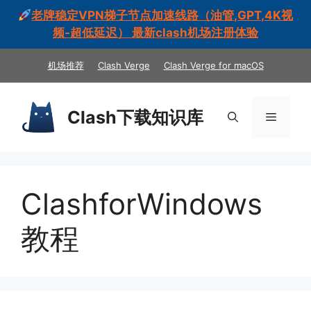
老牌稳定VPN梯子节点加速线路（油管,GPT,4K视
频-超低延迟） 最新clash机场注册体验
跳
机场推荐
Clash Verge
Clash Verge for macOS
至
内
容
Clash下载知识库
菜
单
ClashforWindows
教程