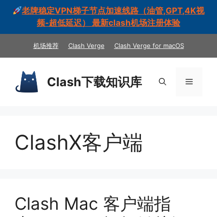
老牌稳定VPN梯子节点加速线路（油管,GPT,4K视
频-超低延迟） 最新clash机场注册体验
跳
机场推荐
Clash Verge
Clash Verge for macOS
至
内
容
Clash下载知识库
菜
单
ClashX客户端
Clash Mac 客户端指