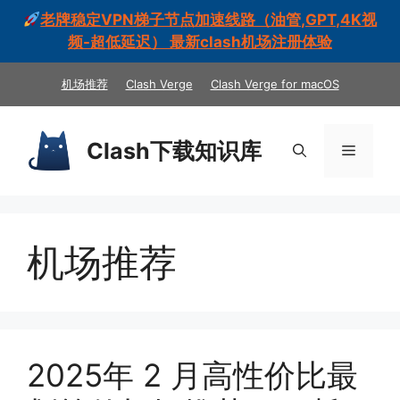
老牌稳定VPN梯子节点加速线路（油管,GPT,4K视
频-超低延迟） 最新clash机场注册体验
跳
机场推荐
Clash Verge
Clash Verge for macOS
至
内
容
Clash下载知识库
菜
单
机场推荐
2025年 2 月高性价比最