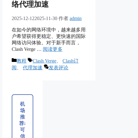
络代理加速
2025-12-12
2025-11-30
作者
admin
在如今的网络环境中，越来越多用
户希望获得更稳定、更快速的国际
网络访问体验。对于新手而言，
Clash Verge …
阅读更多
分
标
教程
Clash Verge
、
Clash订
类
签
阅
、
代理加速
发表评论
机
场
推
荐:
可
信