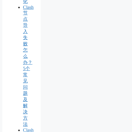
化
Clash
节
点
导
入
失
败
怎
么
办？
5个
常
见
问
题
及
解
决
方
法
Clash