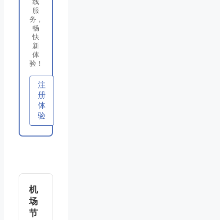
线
服
务，
畅
快
新
体
验！
注
册
体
验
机
场
节