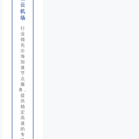
云
机
场
行
业
领
先
出
海
加
速
节
点
服
务，
提
供
稳
定
高
速
的
专