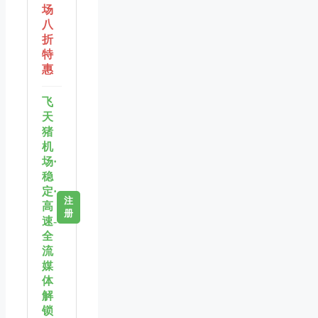
场
八
折
特
惠
飞
天
猪
机
场·
稳
定·
注
高
册
速-
全
流
媒
体
解
锁