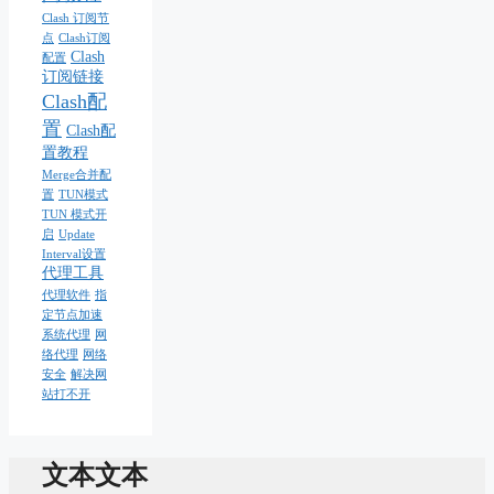
Clash 订阅节
点
Clash订阅
Clash
配置
订阅链接
Clash配
置
Clash配
置教程
Merge合并配
置
TUN模式
TUN 模式开
启
Update
Interval设置
代理工具
代理软件
指
定节点加速
系统代理
网
络代理
网络
安全
解决网
站打不开
文本文本