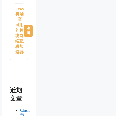
Lray
机场
- 高
可用
注
的跨
册
境网
络互
联加
速器
近期
文章
Clash
节