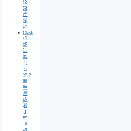
议
深
度
探
讨
Clash
机
场
订
阅
怎
么
选？
新
手
最
该
看
哪
些
指
标