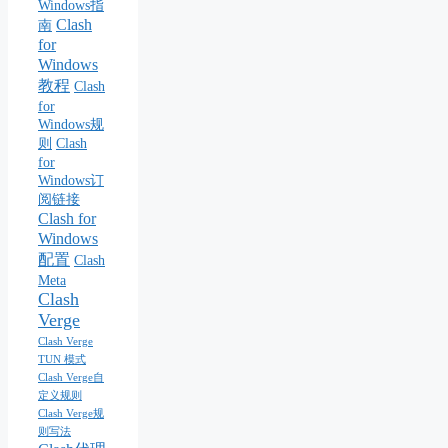
Windows指
Clash
南
for
Windows
教程
Clash
for
Windows规
则
Clash
for
Windows订
阅链接
Clash for
Windows
配置
Clash
Meta
Clash
Verge
Clash Verge
TUN 模式
Clash Verge自
定义规则
Clash Verge规
则写法