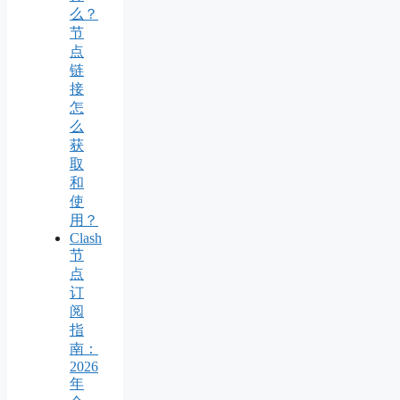
么？
节
点
链
接
怎
么
获
取
和
使
用？
Clash
节
点
订
阅
指
南：
2026
年