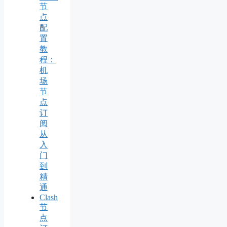
节
点
配
置
教
程：
机
场
节
点
订
阅
从
入
门
到
精
通
Clash
节
点