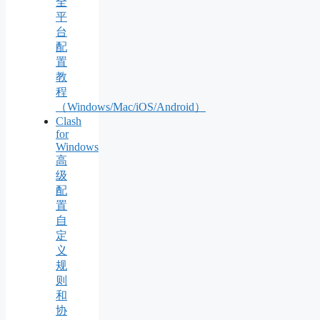
全
平
台
配
置
教
程
（Windows/Mac/iOS/Android）
Clash
for
Windows
高
级
配
置
自
定
义
规
则
和
协