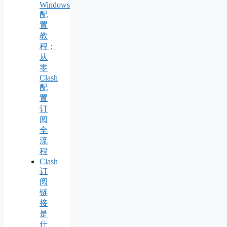
Windows
配
置
教
程：
从
零
Clash
配
置
订
阅
全
流
程
Clash
订
阅
链
接
是
什