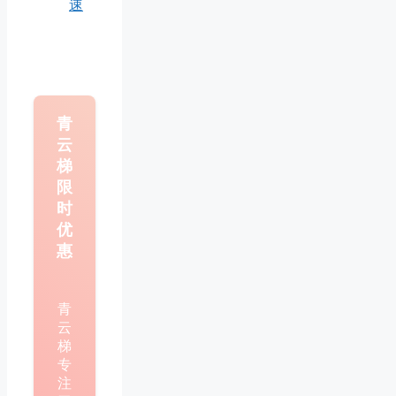
速
青
云
梯
限
时
优
惠
青
云
梯
专
注