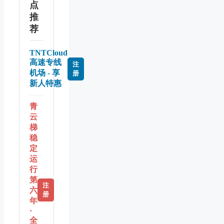
点
推
荐
TNTCloud
高速专线
注
机场 - 享
册
新人特惠
青
云
梯
稳
定
运
行
第
注
六
册
年
·
全