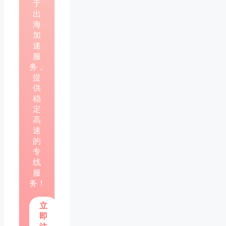
于
出
海
加
速
服
务，
提
供
稳
定
高
速
的
专
线
服
务！
立
即