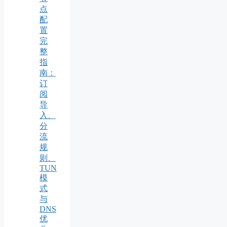
点
配
置
完
整
指
南：
订
阅
导
入、
分
流
规
则、
TUN
模
式
与
DNS
优