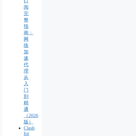
订
阅
完
整
指
南：
网
络
加
速
代
理
从
入
门
到
精
通
（2026
版）
Clash
for