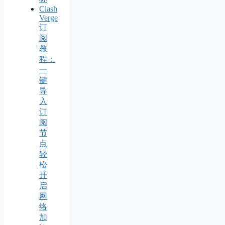
Clash
Verge
订
阅
教
程：
一
键
导
入
订
阅
节
点
轻
松
开
启
网
络
加