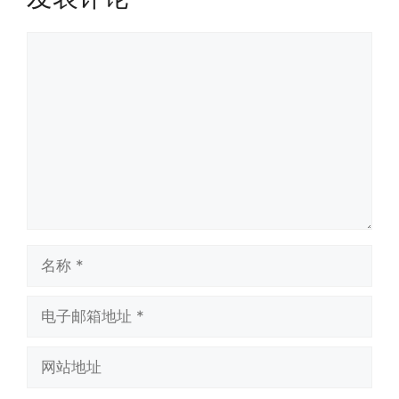
评
论
名
称
电
子
邮
网
箱
站
地