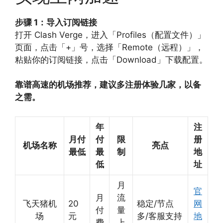
步骤 1：导入订阅链接
打开 Clash Verge，进入「Profiles（配置文件）」
页面，点击「+」号，选择「Remote（远程）」，
粘贴你的订阅链接，点击「Download」下载配置。
靠谱高速的机场推荐，建议多注册体验几家，以备
之需。
年
注
月付
付
限
册
机场名称
亮点
最低
最
制
地
低
址
月
官
月
流
飞天猪机
20
稳定/节点
网
付
量
场
元
多/客服支持
地
费
上