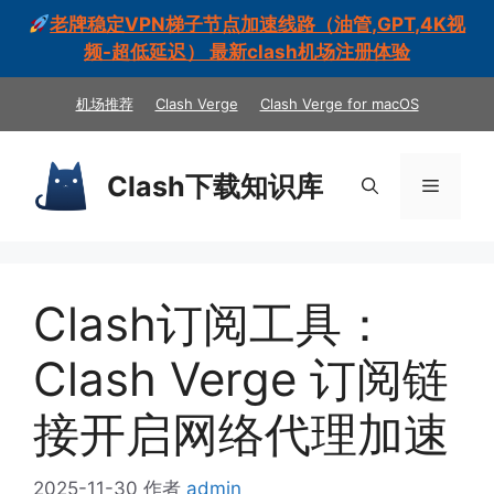
老牌稳定VPN梯子节点加速线路（油管,GPT,4K视
频-超低延迟） 最新clash机场注册体验
跳
机场推荐
Clash Verge
Clash Verge for macOS
至
内
容
Clash下载知识库
菜
单
Clash订阅工具：
Clash Verge 订阅链
接开启网络代理加速
2025-11-30
作者
admin