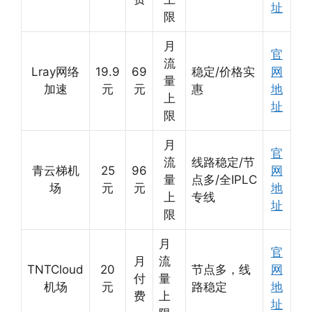
址
限
月
官
流
Lray网络
19.9
69
稳定/价格实
网
量
加速
元
元
惠
地
上
址
限
月
官
流
线路稳定/节
青云梯机
25
96
网
量
点多/全IPLC
场
元
元
地
上
专线
址
限
月
官
月
流
TNTCloud
20
节点多，线
网
付
量
机场
元
路稳定
地
费
上
址