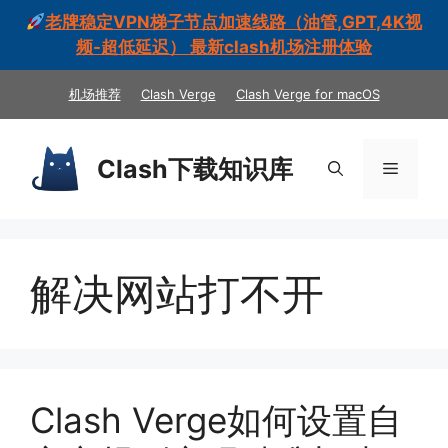
老牌稳定VPN梯子节点加速线路（油管,GPT,4K视
频-超低延迟） 最新clash机场注册体验
跳
机场推荐
Clash Verge
Clash Verge for macOS
至
内
容
Clash下载知识库
菜
单
解决网站打不开
Clash Verge如何设置自