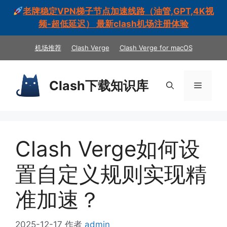
老牌稳定VPN梯子节点加速线路（油管,GPT,4K视
频-超低延迟） 最新clash机场注册体验
跳
机场推荐
Clash Verge
Clash Verge for macOS
至
内
容
Clash下载知识库
菜
单
Clash Verge如何设
置自定义规则实现精
准加速？
2025-12-17
作者
admin