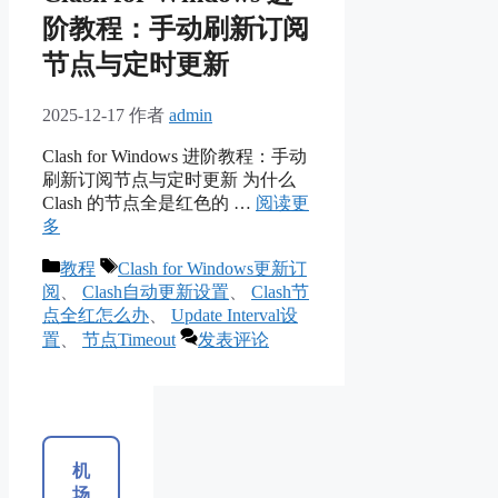
阶教程：手动刷新订阅
节点与定时更新
2025-12-17
作者
admin
Clash for Windows 进阶教程：手动
刷新订阅节点与定时更新 为什么
Clash 的节点全是红色的 …
阅读更
多
分
标
教程
Clash for Windows更新订
类
签
阅
、
Clash自动更新设置
、
Clash节
点全红怎么办
、
Update Interval设
置
、
节点Timeout
发表评论
机
场