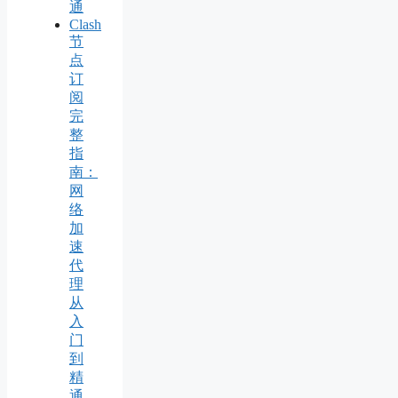
通
Clash
节
点
订
阅
完
整
指
南：
网
络
加
速
代
理
从
入
门
到
精
通