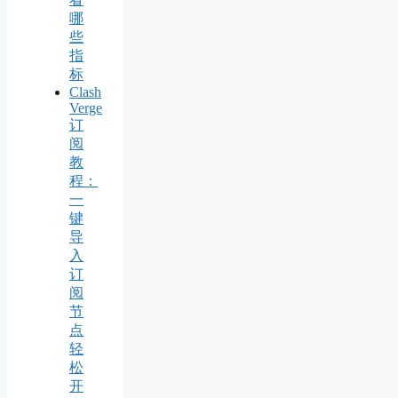
哪
些
指
标
Clash
Verge
订
阅
教
程：
一
键
导
入
订
阅
节
点
轻
松
开