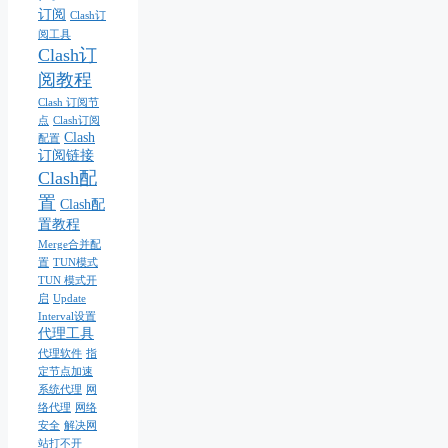
订阅
Clash订
阅工具
Clash订
阅教程
Clash 订阅节
点
Clash订阅
Clash
配置
订阅链接
Clash配
置
Clash配
置教程
Merge合并配
置
TUN模式
TUN 模式开
启
Update
Interval设置
代理工具
代理软件
指
定节点加速
系统代理
网
络代理
网络
安全
解决网
站打不开