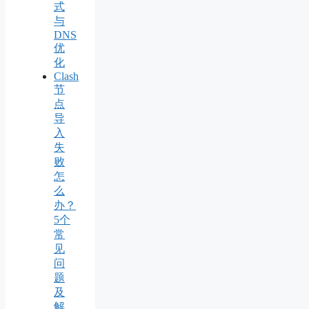
式
与
DNS
优
化
Clash
节
点
导
入
失
败
怎
么
办？
5个
常
见
问
题
及
解