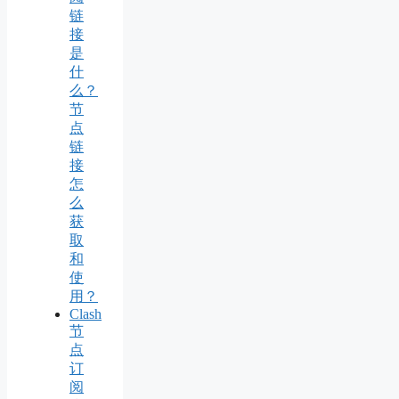
链
接
是
什
么？
节
点
链
接
怎
么
获
取
和
使
用？
Clash
节
点
订
阅