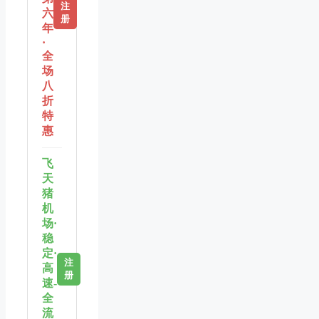
注
六
册
年
·
全
场
八
折
特
惠
飞
天
猪
机
场·
稳
定·
注
高
册
速-
全
流