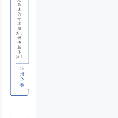
高
速
的
专
线
服
务，
畅
快
新
体
验！
注
册
体
验