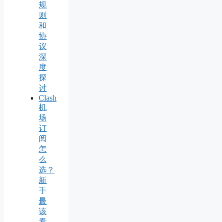
规
则
和
协
议
深
度
探
讨
Clash
机
场
订
阅
怎
么
选？
新
手
最
该
看