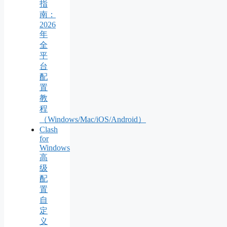
指
南：
2026
年
全
平
台
配
置
教
程
（Windows/Mac/iOS/Android）
Clash
for
Windows
高
级
配
置
自
定
义