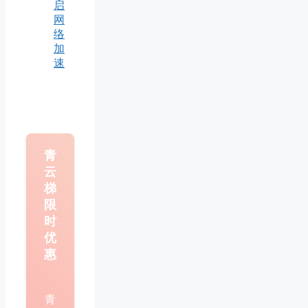
启
网
络
加
速
青
云
梯
限
时
优
惠
青