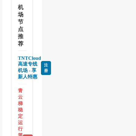
机
场
节
点
推
荐
TNTCloud
高速专线
注
机场 - 享
册
新人特惠
青
云
梯
稳
定
运
行
第