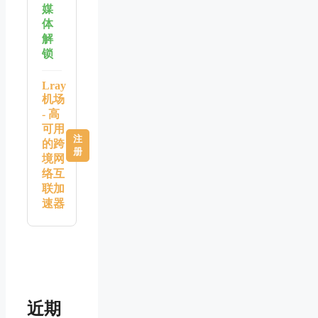
媒
体
解
锁
Lray
机场
- 高
可用
注
的跨
册
境网
络互
联加
速器
近期