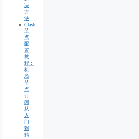
决
方
法
Clash
节
点
配
置
教
程：
机
场
节
点
订
阅
从
入
门
到
精