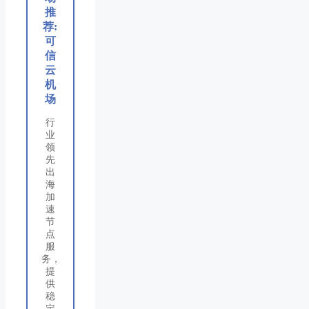
推
荐:
可
信
云
机
场
行
业
领
先
出
海
加
速
节
点
服
务，
提
供
稳
定