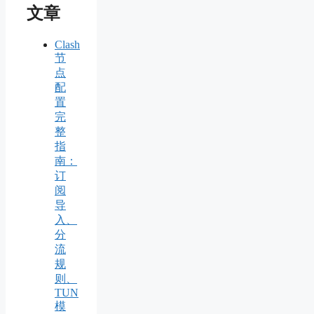
文章
Clash
节
点
配
置
完
整
指
南：
订
阅
导
入、
分
流
规
则、
TUN
模