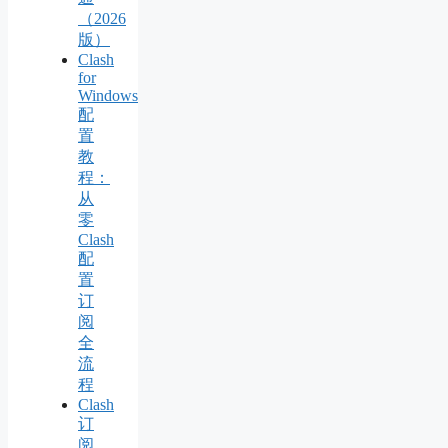
（2026
版）
Clash
for
Windows
配
置
教
程：
从
零
Clash
配
置
订
阅
全
流
程
Clash
订
阅