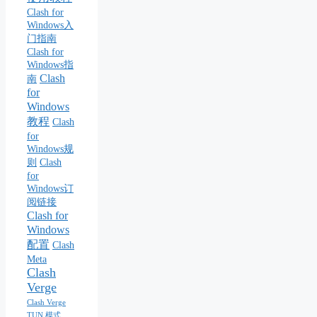
Clash for
Windows入
门指南
Clash for
Windows指
Clash
南
for
Windows
教程
Clash
for
Windows规
则
Clash
for
Windows订
阅链接
Clash for
Windows
配置
Clash
Meta
Clash
Verge
Clash Verge
TUN 模式