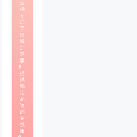
云
梯
专
注
于
出
海
加
速
服
务，
提
供
稳
定
高
速
的
专
线
服