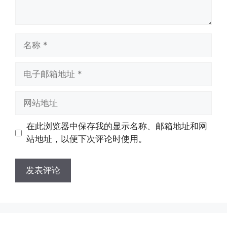
名
称
电
子
邮
网
箱
站
地
地
在此浏览器中保存我的显示名称、邮箱地址和网
址
址
站地址，以便下次评论时使用。