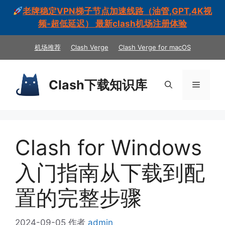
老牌稳定VPN梯子节点加速线路（油管,GPT,4K视
频-超低延迟） 最新clash机场注册体验
跳
机场推荐
Clash Verge
Clash Verge for macOS
至
内
容
Clash下载知识库
菜
单
Clash for Windows
入门指南从下载到配
置的完整步骤
2024-09-05
作者
admin