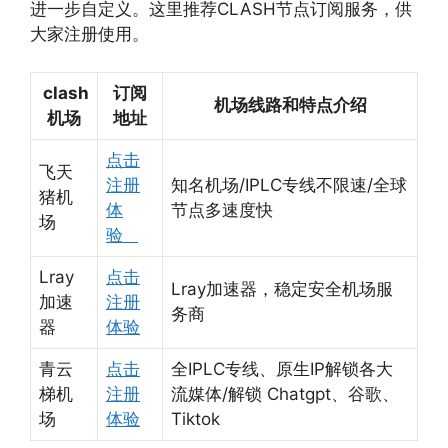
进一步自定义。这里推荐CLASH节点订阅服务，供
大家注册使用。
clash
订阅
机场线路和特点介绍
机场
地址
点击
飞天
注册
知名机场/IPLC专线不限速/全球
猪机
体
节点多速度快
场
验
Lray
点击
Lray加速器，稳定安全机场服
加速
注册
务商
器
体验
青云
点击
全IPLC专线、原生IP解锁各大
梯机
注册
流媒体/解锁 Chatgpt、谷歌、
场
体验
Tiktok