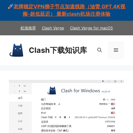
老牌稳定VPN梯子节点加速线路（油管,GPT,4K视
频-超低延迟） 最新clash机场注册体验
跳
机场推荐
Clash Verge
Clash Verge for macOS
至
内
容
Clash下载知识库
菜
单