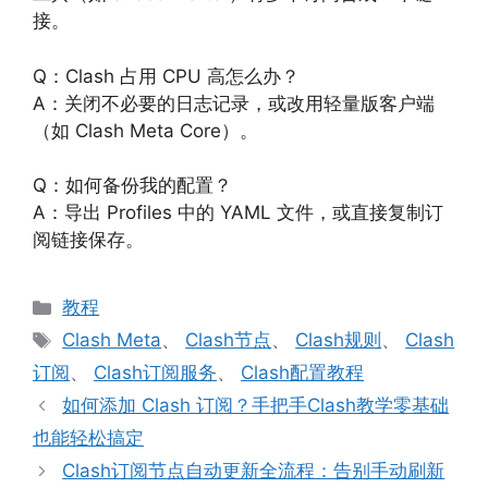
接。
Q：Clash 占用 CPU 高怎么办？
A：关闭不必要的日志记录，或改用轻量版客户端
（如 Clash Meta Core）。
Q：如何备份我的配置？
A：导出 Profiles 中的 YAML 文件，或直接复制订
阅链接保存。
分
教程
类
标
Clash Meta
、
Clash节点
、
Clash规则
、
Clash
签
订阅
、
Clash订阅服务
、
Clash配置教程
如何添加 Clash 订阅？手把手Clash教学零基础
也能轻松搞定
Clash订阅节点自动更新全流程：告别手动刷新