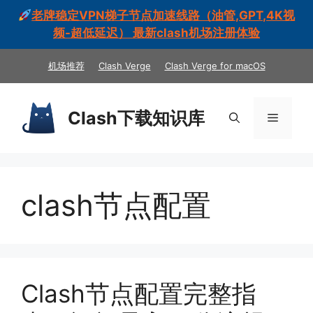
老牌稳定VPN梯子节点加速线路（油管,GPT,4K视
频-超低延迟） 最新clash机场注册体验
跳
机场推荐
Clash Verge
Clash Verge for macOS
至
内
容
Clash下载知识库
菜
单
clash节点配置
Clash节点配置完整指