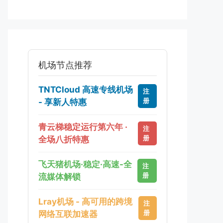
机场节点推荐
TNTCloud 高速专线机场
注
册
- 享新人特惠
青云梯稳定运行第六年 ·
注
册
全场八折特惠
飞天猪机场·稳定·高速-全
注
册
流媒体解锁
Lray机场 - 高可用的跨境
注
册
网络互联加速器