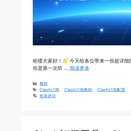
哈喽大家好！
今天给各位带来一份超详细的C
你是第一次听 …
阅读更多
分
教程
类
标
Clash订阅
、
Clash订阅教程
、
Clash订阅配置
签
发表评论