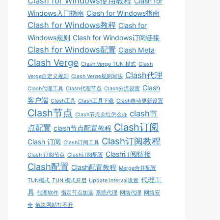
Clash for Windows使用教程
Clash for
Windows入门指南
Clash for Windows指南
Clash for Windows教程
Clash for
Windows规则
Clash for Windows订阅链接
Clash for Windows配置
Clash Meta
Clash Verge
Clash Verge TUN 模式
Clash
Clash代理
Verge自定义规则
Clash Verge规则写法
Clash
Clash代理工具
Clash代理节点
Clash分流设置
客户端
Clash工具
Clash工具下载
Clash自动更新设置
Clash节点
clash节
Clash节点全红怎么办
Clash订阅
点配置
clash节点配置教程
Clash订阅教程
Clash 订阅
Clash订阅工具
Clash订阅链接
Clash 订阅节点
Clash订阅配置
Clash配置
Clash配置教程
Merge合并配置
代理工
TUN模式
TUN 模式开启
Update Interval设置
具
代理软件
指定节点加速
系统代理
网络代理
网络安
全
解决网站打不开