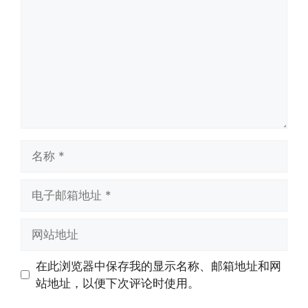
论
名
称
电
子
邮
网
箱
站
地
地
在此浏览器中保存我的显示名称、邮箱地址和网
址
址
站地址，以便下次评论时使用。