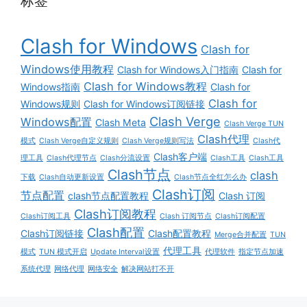
标签
Clash for Windows
Clash for
Windows使用教程
Clash for Windows入门指南
Clash for
Clash for Windows教程
Windows指南
Clash for
Clash for
Windows规则
Clash for Windows订阅链接
Clash Verge
Windows配置
Clash Meta
Clash Verge TUN
Clash代理
模式
Clash Verge自定义规则
Clash Verge规则写法
Clash代
Clash客户端
理工具
Clash代理节点
Clash分流设置
Clash工具
Clash工具
Clash节点
clash
下载
Clash自动更新设置
Clash节点全红怎么办
Clash订阅
节点配置
clash节点配置教程
Clash 订阅
Clash订阅教程
Clash订阅工具
Clash 订阅节点
Clash订阅配置
Clash配置
Clash订阅链接
Clash配置教程
Merge合并配置
TUN
代理工具
模式
TUN 模式开启
Update Interval设置
代理软件
指定节点加速
系统代理
网络代理
网络安全
解决网站打不开