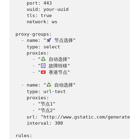
    port: 443

    uuid: your-uuid

    tls: true

    network: ws

proxy-groups:

  - name: "
 节点选择"

    type: select

    proxies:

      - "
 自动选择"

      - "
 故障转移"

      - "
 香港节点"

  - name: "
 自动选择"

    type: url-test

    proxies:

      - "节点1"

      - "节点2"

    url: "http://www.gstatic.com/generate_204
    interval: 300

rules:
