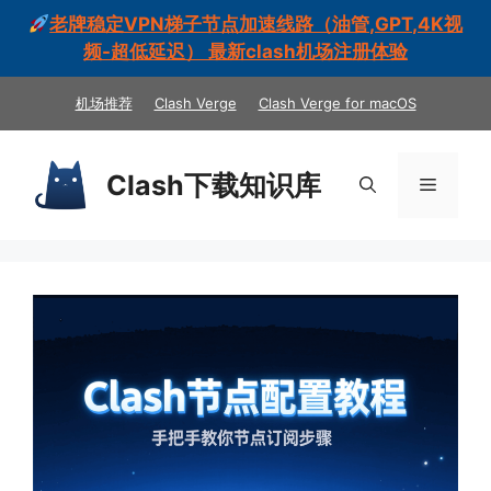
老牌稳定VPN梯子节点加速线路（油管,GPT,4K视
频-超低延迟） 最新clash机场注册体验
跳
机场推荐
Clash Verge
Clash Verge for macOS
至
内
容
Clash下载知识库
菜
单