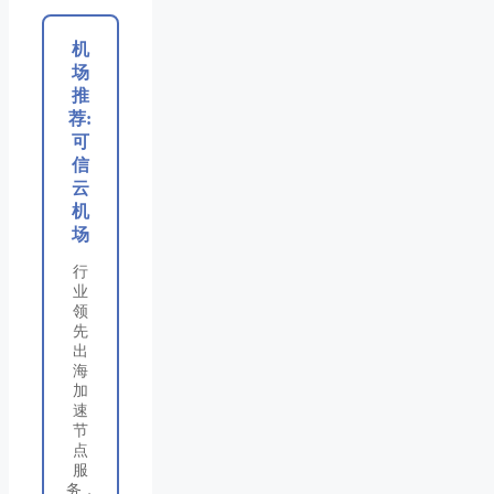
机
场
推
荐:
可
信
云
机
场
行
业
领
先
出
海
加
速
节
点
服
务，