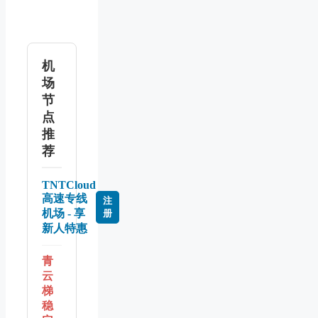
机
场
节
点
推
荐
TNTCloud
高速专线
注
机场 - 享
册
新人特惠
青
云
梯
稳