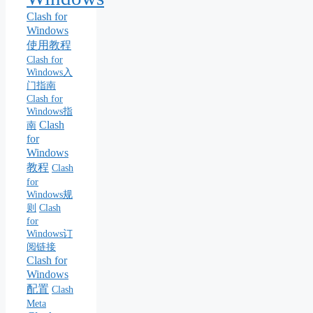
Clash for
Windows
使用教程
Clash for
Windows入
门指南
Clash for
Windows指
Clash
南
for
Windows
教程
Clash
for
Windows规
则
Clash
for
Windows订
阅链接
Clash for
Windows
配置
Clash
Meta