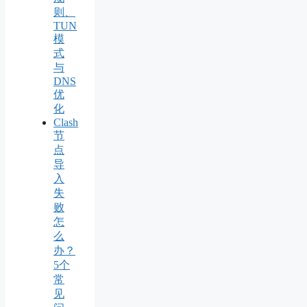
则、
TUN
模
式
与
DNS
优
化
Clash
节
点
导
入
失
败
怎
么
办？
5个
常
见