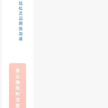
轻
松
开
启
网
络
加
速
青
云
梯
限
时
优
惠