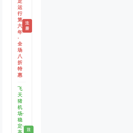
定
运
行
第
注
六
册
年
·
全
场
八
折
特
惠
飞
天
猪
机
场·
稳
定·
注
高