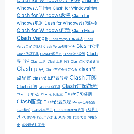
Clash for Windows使用教程
Clash for
Windows入门指南
Clash for Windows指南
Clash for Windows教程
Clash for
Windows规则
Clash for Windows订阅链接
Clash for Windows配置
Clash Meta
Clash Verge
Clash Verge TUN 模式
Clash
Clash代理
Verge自定义规则
Clash Verge规则写法
Clash
Clash代理工具
Clash代理节点
Clash分流设置
客户端
Clash工具
Clash工具下载
Clash自动更新设置
Clash节点
clash节
Clash节点全红怎么办
Clash订阅
点配置
clash节点配置教程
Clash订阅教程
Clash 订阅
Clash订阅工具
Clash订阅链接
Clash 订阅节点
Clash订阅配置
Clash配置
Clash配置教程
Merge合并配置
代理工
TUN模式
TUN 模式开启
Update Interval设置
具
代理软件
指定节点加速
系统代理
网络代理
网络安
全
解决网站打不开