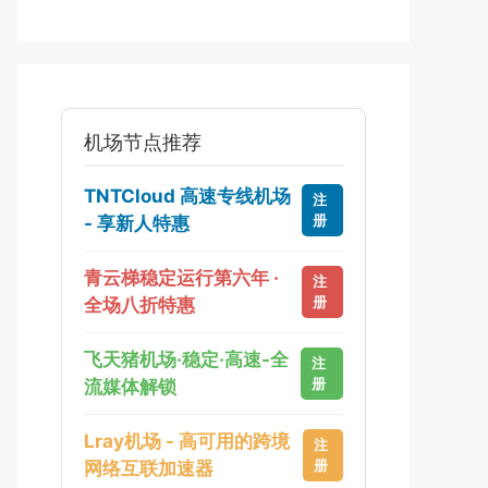
机场节点推荐
TNTCloud 高速专线机场
注
册
- 享新人特惠
青云梯稳定运行第六年 ·
注
册
全场八折特惠
飞天猪机场·稳定·高速-全
注
册
流媒体解锁
Lray机场 - 高可用的跨境
注
册
网络互联加速器