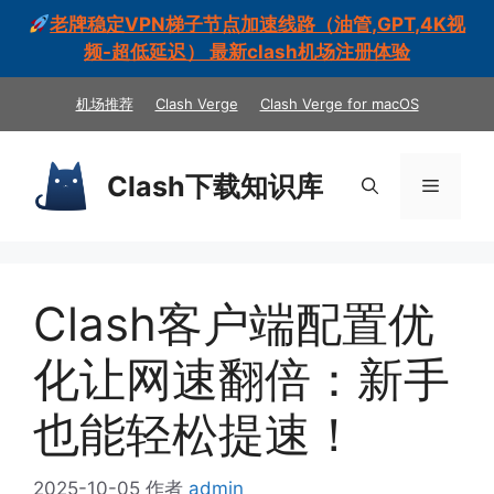
老牌稳定VPN梯子节点加速线路（油管,GPT,4K视
频-超低延迟） 最新clash机场注册体验
跳
机场推荐
Clash Verge
Clash Verge for macOS
至
内
容
Clash下载知识库
菜
单
Clash客户端配置优
化让网速翻倍：新手
也能轻松提速！
2025-10-05
作者
admin