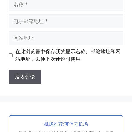
名
称
电
子
邮
网
箱
站
地
地
在此浏览器中保存我的显示名称、邮箱地址和网
址
址
站地址，以便下次评论时使用。
机场推荐:可信云机场