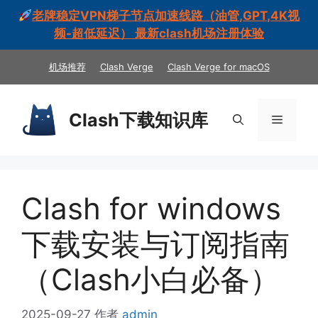
老牌稳定VPN梯子节点加速线路（油管,GPT,4K视
频-超低延迟） 最新clash机场注册体验
跳
机场推荐
Clash Verge
Clash Verge for macOS
至
内
容
Clash下载知识库
菜
单
Clash for windows
下载安装与订阅指南
（Clash小白必备）
2025-09-27
作者
admin