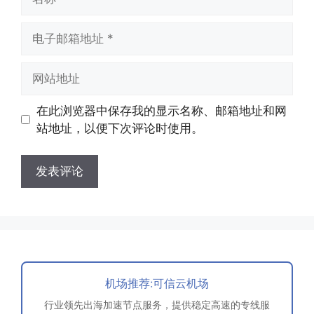
称
电
子
邮
网
箱
站
地
地
在此浏览器中保存我的显示名称、邮箱地址和网
址
址
站地址，以便下次评论时使用。
机场推荐:可信云机场
行业领先出海加速节点服务，提供稳定高速的专线服